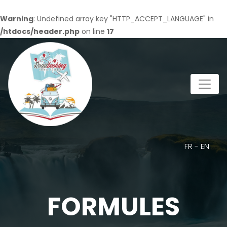
Warning
: Undefined array key "HTTP_ACCEPT_LANGUAGE" in
/htdocs/header.php
on line
17
FR
-
EN
FORMULES